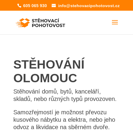
605 065 930
info@stehovacipohotovost.cz
STĚHOVÁNÍ
OLOMOUC
Stěhování domů, bytů, kanceláří,
skladů, nebo různých typů provozoven.
Samozřejmostí je možnost převozu
kusového nábytku a elektra, nebo jeho
odvoz a likvidace na sběrném dvoře.