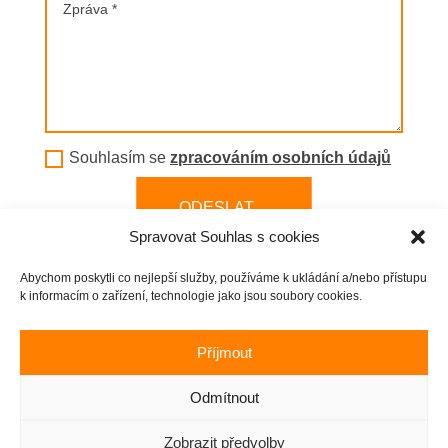
Souhlasím se
zpracováním osobních údajů
ODESLAT
Spravovat Souhlas s cookies
Abychom poskytli co nejlepší služby, používáme k ukládání a/nebo přístupu
k informacím o zařízení, technologie jako jsou soubory cookies.
Příjmout
Zásady cookies
|
Zásady ochrany osobních údajů
Odmítnout
Copyright 2023 © Stěhovací pohotovost |
Tvorba webu
David Walter
Zobrazit předvolby