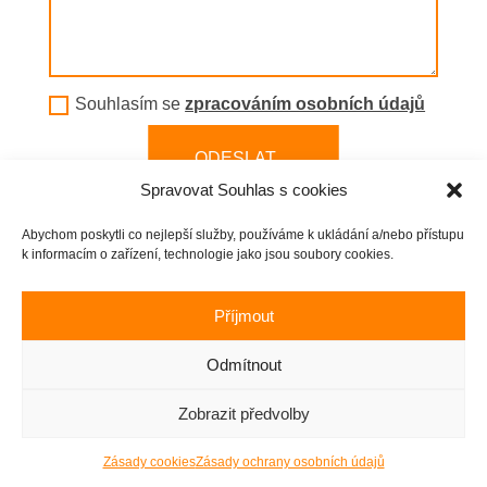
Souhlasím se
zpracováním osobních údajů
ODESLAT
Spravovat Souhlas s cookies
Abychom poskytli co nejlepší služby, používáme k ukládání a/nebo přístupu
k informacím o zařízení, technologie jako jsou soubory cookies.
Příjmout
Zásady cookies
|
Zásady ochrany osobních údajů
Odmítnout
Copyright 2023 © Stěhovací pohotovost |
Tvorba webu
David Walter
Zobrazit předvolby
Marek Lepil, IČO: 059 57 958, Fyzická osoba zapsaná v
živnostenském rejstříku
Zásady cookies
Zásady ochrany osobních údajů